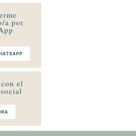
erme
o/a por
App
WHATSAPP
 con el
social
ORA