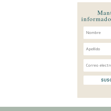
Man
informado
SUS