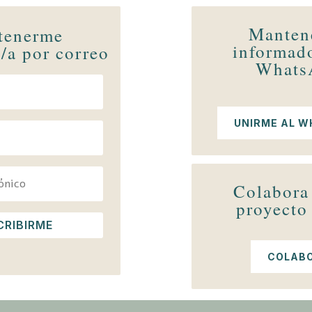
Manten
tenerme
informad
/a por correo
Whats
UNIRME AL 
Colabora
proyecto 
CRIBIRME
COLAB