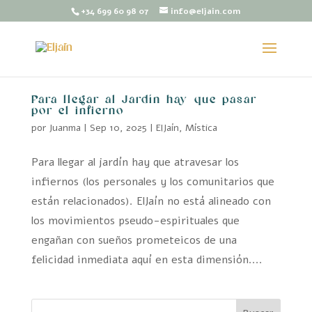
+34 699 60 98 07
info@eljain.com
Para llegar al Jardín hay que pasar
por el infierno
por
Juanma
|
Sep 10, 2025
|
ElJaín
,
Mística
Para llegar al jardín hay que atravesar los
infiernos (los personales y los comunitarios que
están relacionados). ElJaín no está alineado con
los movimientos pseudo-espirituales que
engañan con sueños prometeicos de una
felicidad inmediata aquí en esta dimensión....