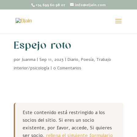
+34 699 60 98 07
info@eljain.com
Espejo roto
por
Juanma
|
Sep 11, 2023
|
Diario
,
Poesía
,
Trabajo
interior/psicología
|
0 Comentarios
Este contenido está restringido a los
socios del sitio. Si eres un socio
existente, por favor, accede, Si quieres
ser socio,
rellena el siguiente formulario